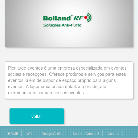
Plenitude eventos é uma empresa especializada em eventos
sociais e recepções. Oferece produtos e serviços para estes
eventos, além de dispor de espaço próprio para alguns
eventos. A logomarca criada enfatiza o brinde, ato
extremamente comum nesses eventos.
voltar
HOME
Web
Design Gráfico
Sobre a Gamma3
Contato