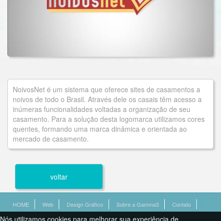
NoivosNet é um sistema que oferece sites de casamentos a
noivos de todo o Brasil. Através dele os casais têm acesso a
inúmeras funcionalidades voltadas a organização de seu
casamento. Para a solução desta logomarca utilizamos cores
quentes, formando uma marca dinâmica e orientada ao
mercado de casamento.
voltar
HOME
Web
Design Gráfico
Sobre a Gamma3
Contato
Nós utilizamos cookies para melhorar sua experiência de
Curitiba / PR