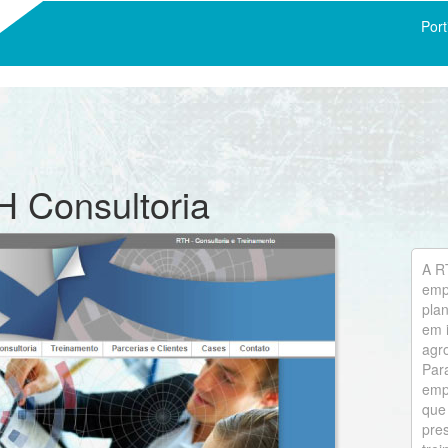
Port
TH Consultoria
A R
emp
plan
em i
agro
Par
empr
que 
pre