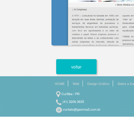
voltar
HOME
Web
Design Gráfico
Sobre a 
Curitiba / PR
|41| 3206.3635
contato@gamma3.com.br