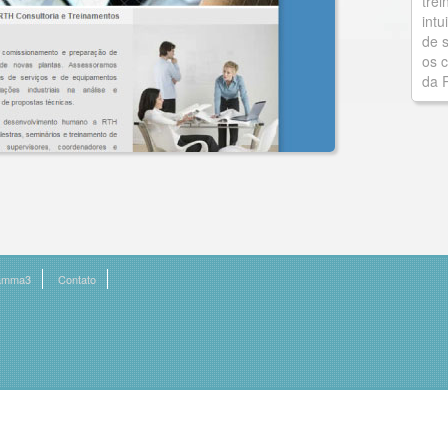
tre
intu
de 
os c
da 
Gamma3
Contato